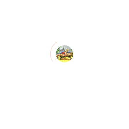
Urheber- und
Leistungsschutzrechte
Die auf dieser Internetseite veröffentlichten Inhalte
unterliegen dem deutschen Urheber- und
Leistungsschutzrecht. Jede nach den genannten Rechten
nicht zugelassene Verwertung bedarf der vorherigen
schriftlichen Zustimmung des Betreibers dieser Seite. Dies
gilt insbesondere für Bearbeitung, Vervielfältigung,
Einspeicherung, Verarbeitung bzw. Wiedergabe von Inhalten
in Datenbanken oder anderen elektronischen Medien und
Systemen. Inhalte und Rechte Dritter sind als solche
gekennzeichnet. Die unerlaubte Vervielfältigung oder
Weitergabe von Inhalten ist nicht gestattet und strafbar.
Lediglich die Herstellung von Kopien und Downloads für den
persönlichen, privaten und nicht kommerziellen Gebrauch ist